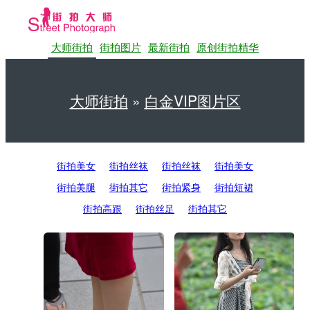
大师街拍
街拍图片
最新街拍
原创街拍精华
大师街拍
»
白金VIP图片区
第一站大师街拍网
街拍美女
街拍丝袜
街拍丝袜
街拍美女
街拍美腿
街拍其它
街拍紧身
街拍短裙
街拍高跟
街拍丝足
街拍其它