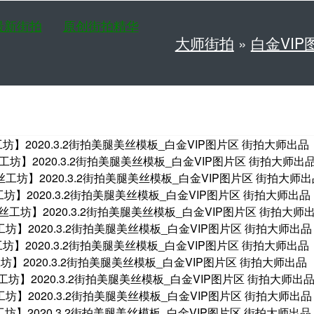
最新街拍
原创街拍精华
大师街拍
»
白金VIP