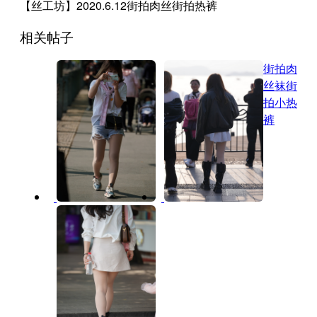
【丝工坊】2020.6.12街拍肉丝街拍热裤
相关帖子
街拍肉
丝袜
街
拍小热
裤