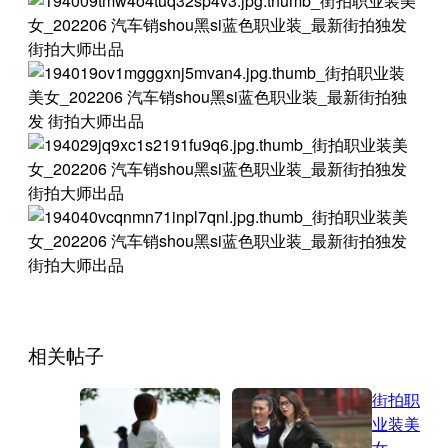
相关帖子
街拍职
业装美
女