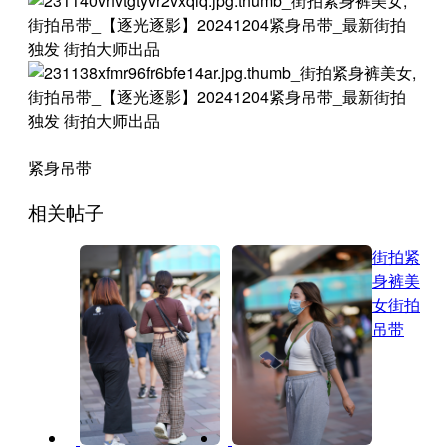
紧身吊带
相关帖子
街拍紧
身裤美
女
街拍
吊带