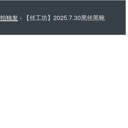
拍独发
›
【丝工坊】2025.7.30黑丝黑靴