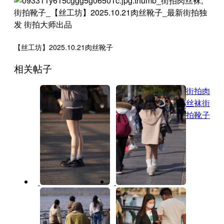
【丝工坊】2025.10.21肉丝靴子
相关帖子
街拍肉
丝袜
街
拍靴子