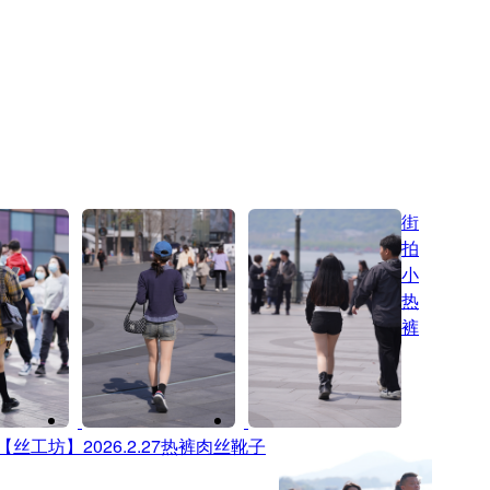
街
拍
小
热
裤