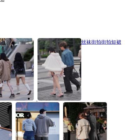
丝袜街拍
街拍短裙