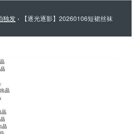
拍独发
›
【逐光逐影】20260106短裙丝袜