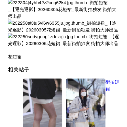
花短裙
相关帖子
街拍短
裙