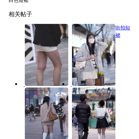
相关帖子
街拍短
裙