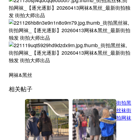
网袜&黑丝
相关帖子
街拍黑
丝袜
街
拍网袜