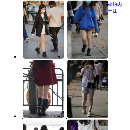
街拍肉
丝袜